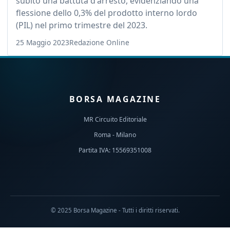
subito una battuta d'arresto, evidenziando una
flessione dello 0,3% del prodotto interno lordo
(PIL) nel primo trimestre del 2023.
25 Maggio 2023
Redazione Online
BORSA MAGAZINE
MR Circuito Editoriale
Roma - Milano
Partita IVA: 15569351008
© 2025 Borsa Magazine - Tutti i diritti riservati.