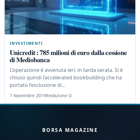
INVESTIMENTI
Unicredit : 785 milioni di euro dalla cessione
di Mediobanca
L’operazione è avvenuta ieri, in tarda serata. Si è
chiuso quindi l’accelerated bookbuilding che ha
portato l’esclusione di...
7 Novembre 2019
Redazione O
BORSA MAGAZINE