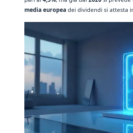
media europea
dei dividendi si attesta 