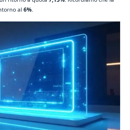
intorno al
6%
.