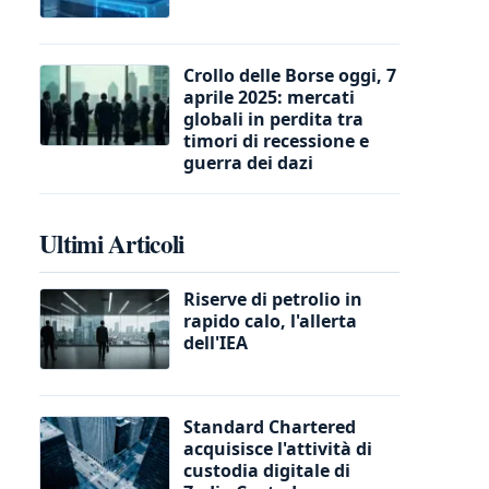
Crollo delle Borse oggi, 7
aprile 2025: mercati
globali in perdita tra
timori di recessione e
guerra dei dazi
Ultimi Articoli
Riserve di petrolio in
rapido calo, l'allerta
dell'IEA
Standard Chartered
acquisisce l'attività di
custodia digitale di