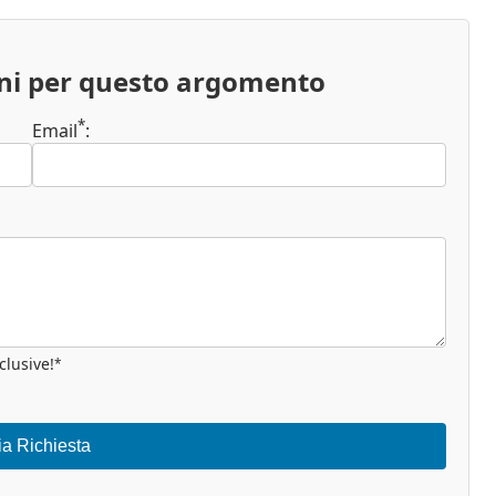
oni per questo argomento
*
Email
:
clusive!
*
ia Richiesta