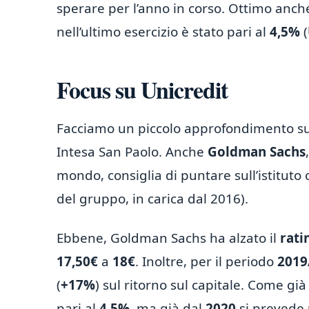
sperare per l’anno in corso. Ottimo anche
nell’ultimo esercizio è stato pari al
4,5%
(
Focus su Unicredit
Facciamo un piccolo approfondimento s
Intesa San Paolo. Anche
Goldman Sachs
mondo, consiglia di puntare sull’istituto
del gruppo, in carica dal 2016).
Ebbene, Goldman Sachs ha alzato il
rati
17,50€
a
18€
. Inoltre, per il periodo
2019
(
+17%
) sul ritorno sul capitale. Come già
pari al
4,5%
, ma già dal
2020
si prevede 