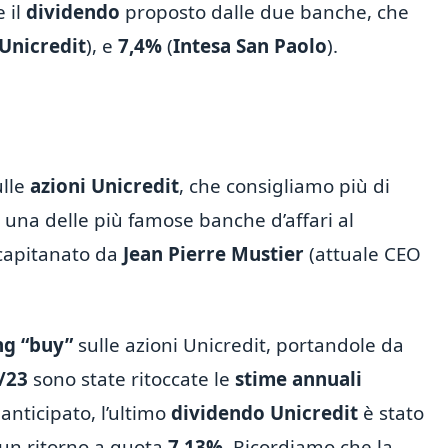
 il
dividendo
proposto dalle due banche, che
Unicredit
), e
7,4%
(
Intesa San Paolo
).
ulle
azioni Unicredit
, che consigliamo più di
, una delle più famose banche d’affari al
 capitanato da
Jean Pierre Mustier
(attuale CEO
ng “buy”
sulle azioni Unicredit, portandole da
/23
sono state ritoccate le
stime annuali
 anticipato, l’ultimo
dividendo Unicredit
è stato
un ritorno a quota
7,13%
. Ricordiamo che la