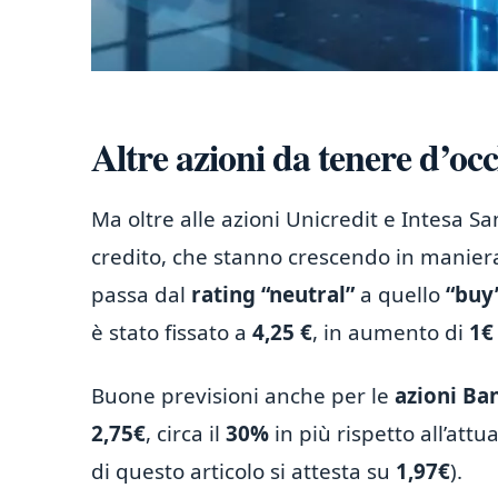
Altre azioni da tenere d’oc
Ma oltre alle azioni Unicredit e Intesa San
credito, che stanno crescendo in maniera
passa dal
rating “neutral”
a quello
“buy
è stato fissato a
4,25 €
, in aumento di
1€
Buone previsioni anche per le
azioni B
2,75€
, circa il
30%
in più rispetto all’att
di questo articolo si attesta su
1,97€
).