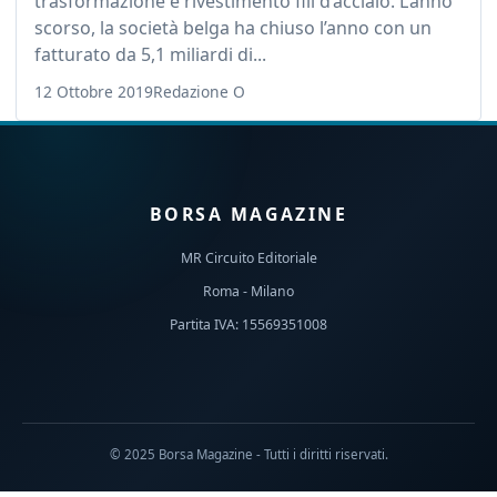
trasformazione e rivestimento fili d’acciaio. L’anno
scorso, la società belga ha chiuso l’anno con un
fatturato da 5,1 miliardi di...
12 Ottobre 2019
Redazione O
BORSA MAGAZINE
MR Circuito Editoriale
Roma - Milano
Partita IVA: 15569351008
© 2025 Borsa Magazine - Tutti i diritti riservati.