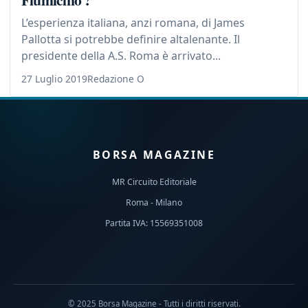
L’esperienza italiana, anzi romana, di James
Pallotta si potrebbe definire altalenante. Il
presidente della A.S. Roma è arrivato...
27 Luglio 2019
Redazione O
BORSA MAGAZINE
MR Circuito Editoriale
Roma - Milano
Partita IVA: 15569351008
© 2025 Borsa Magazine - Tutti i diritti riservati.