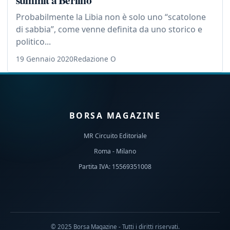
Probabilmente la Libia non è solo uno “scatolone
di sabbia”, come venne definita da uno storico e
politico...
19 Gennaio 2020
Redazione O
BORSA MAGAZINE
MR Circuito Editoriale
Roma - Milano
Partita IVA: 15569351008
© 2025 Borsa Magazine - Tutti i diritti riservati.