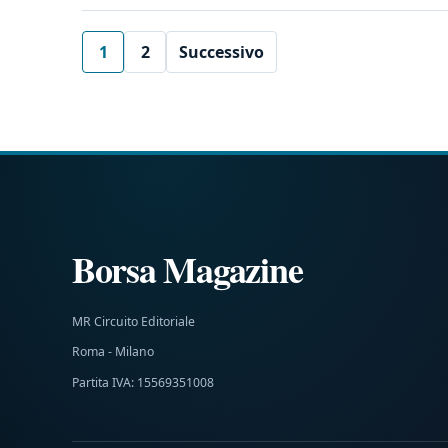
1
2
Successivo
Borsa Magazine
MR Circuito Editoriale
Roma - Milano
Partita IVA: 15569351008