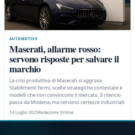
AUTOMOTIVE
Maserati, allarme rosso:
servono risposte per salvare il
marchio
La crisi produttiva di Maserati si aggrava.
Stabilimenti fermi, scelte strategiche contestate e
modelli che non convincono il mercato. Il rilancio
passa da Modena, ma servono certezze industriali.
14 Luglio 2025
Redazione Online