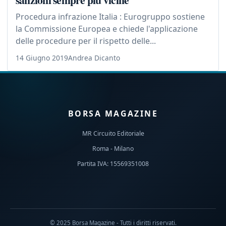
Procedura infrazione Italia : Eurogruppo sostiene
la Commissione Europea e chiede l'applicazione
delle procedure per il rispetto delle...
14 Giugno 2019
Andrea Dicanto
BORSA MAGAZINE
MR Circuito Editoriale
Roma - Milano
Partita IVA: 15569351008
© 2025 Borsa Magazine - Tutti i diritti riservati.