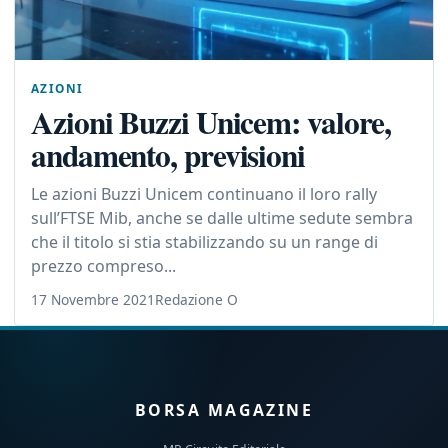
AZIONI
Azioni Buzzi Unicem: valore,
andamento, previsioni
Le azioni Buzzi Unicem continuano il loro rally
sull’FTSE Mib, anche se dalle ultime sedute sembra
che il titolo si stia stabilizzando su un range di
prezzo compreso...
17 Novembre 2021
Redazione O
BORSA MAGAZINE