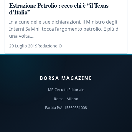
Estrazione Petrolio : ecco chi è “il Texas
d’Italia”
In alcune delle sue dichiarazioni, il Ministro degli
Interni Salvini, tocca l’argomento petrolio. E più di
una volta,...
29 Luglio 2019
Redazione O
BORSA MAGAZINE
MR Circuito Editoriale
Roma - Milano
Partita IVA: 15569351008