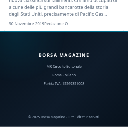
nuova classifica sui fallimenti. Ci siamo occupati di
alcune delle più grandi bancarotte della storia
degli Stati Uniti, precisamente di Pacific Gas...
30 Novembre 2019
Redazione O
BORSA MAGAZINE
MR Circuito Editoriale
Roma - Milano
Partita IVA: 15569351008
© 2025 Borsa Magazine - Tutti i diritti riservati.