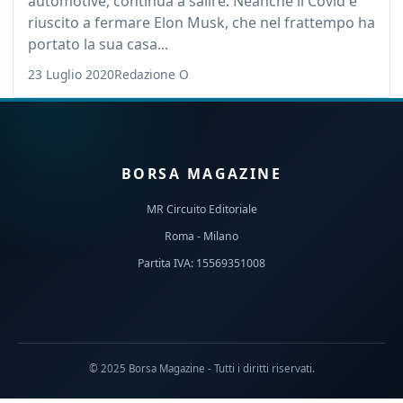
automotive, continua a salire. Neanche il Covid è
riuscito a fermare Elon Musk, che nel frattempo ha
portato la sua casa...
23 Luglio 2020
Redazione O
BORSA MAGAZINE
MR Circuito Editoriale
Roma - Milano
Partita IVA: 15569351008
© 2025 Borsa Magazine - Tutti i diritti riservati.