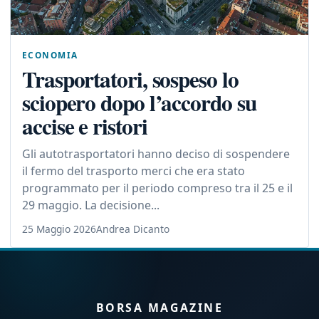
ECONOMIA
Trasportatori, sospeso lo
sciopero dopo l’accordo su
accise e ristori
Gli autotrasportatori hanno deciso di sospendere
il fermo del trasporto merci che era stato
programmato per il periodo compreso tra il 25 e il
29 maggio. La decisione...
25 Maggio 2026
Andrea Dicanto
BORSA MAGAZINE