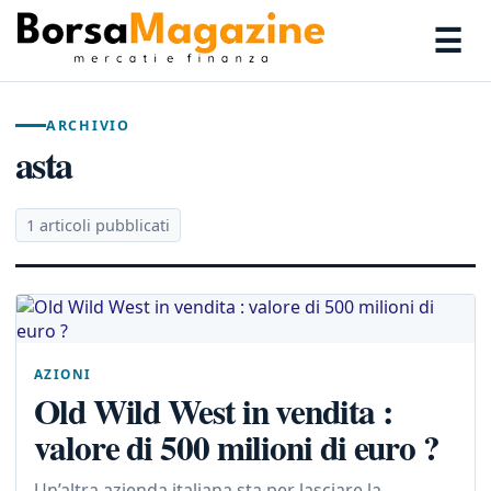
☰
ARCHIVIO
asta
1 articoli pubblicati
AZIONI
Old Wild West in vendita :
valore di 500 milioni di euro ?
Un’altra azienda italiana sta per lasciare la