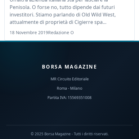
Penisola. O forse no, tutto dipende dai futuri
investitori. Stiamo parlando di Old Wild West,
attualmente di proprietà di Cigierre spa...
18 Novembre 2019
Redazione O
BORSA MAGAZINE
MR Circuito Editoriale
Roma - Milano
Partita IVA: 15569351008
© 2025 Borsa Magazine - Tutti i diritti riservati.