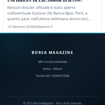
Nessun dossier ufficiale è stato aperto
sull’eventuale fusione Ubi Banca-Bper. Però, a
quanto pare, nell’ultima settimana alcuni soci...
10 Gennaio 2020
Redazione O
BORSA MAGAZINE
MR Circuito Editoriale
Roma - Milano
Partita IVA: 15569351008
© 2025 Borsa Magazine - Tutti i diritti riservati.