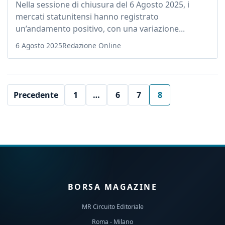
Nella sessione di chiusura del 6 Agosto 2025, i
mercati statunitensi hanno registrato
un’andamento positivo, con una variazione...
6 Agosto 2025
Redazione Online
Precedente
1
…
6
7
8
BORSA MAGAZINE
MR Circuito Editoriale
Roma - Milano