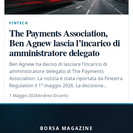
FINTECH
The Payments Association,
Ben Agnew lascia l’incarico di
amministratore delegato
Ben Agnew ha deciso di lasciare l’incarico di
amministratore delegato di The Payments
Association. La notizia è stata riportata da Finextra
Regulation il 1° maggio 2026. La decisione...
1 Maggio 2026
Andrea Dicanto
BORSA MAGAZINE