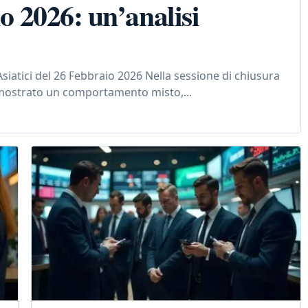
io 2026: un’analisi
Asiatici del 26 Febbraio 2026 Nella sessione di chiusura
o mostrato un comportamento misto,...