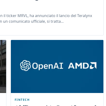
 il ticker MRVL, ha annunciato il lancio del Teralynx
un comunicato ufficiale, si tratta...
FINTECH