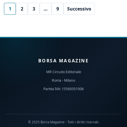
1
2
3
…
9
Successivo
BORSA MAGAZINE
MR Circuito Editoriale
Roma - Milano
Partita IVA: 15569351008
© 2025 Borsa Magazine - Tutti i diritti riservati.