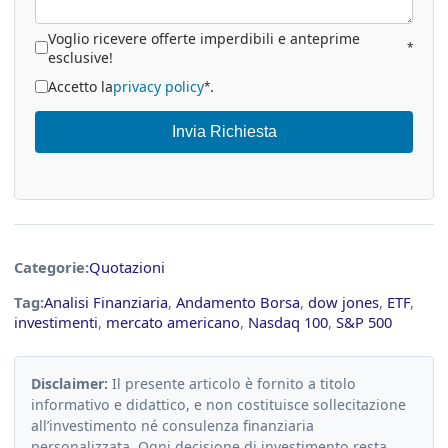
Voglio ricevere offerte imperdibili e anteprime
*
esclusive!
Accetto la
privacy policy
.
*
Invia Richiesta
Categorie:
Quotazioni
Tag:
Analisi Finanziaria
,
Andamento Borsa
,
dow jones
,
ETF
,
investimenti
,
mercato americano
,
Nasdaq 100
,
S&P 500
Disclaimer:
Il presente articolo è fornito a titolo
informativo e didattico, e non costituisce sollecitazione
all’investimento né consulenza finanziaria
personalizzata. Ogni decisione di investimento resta