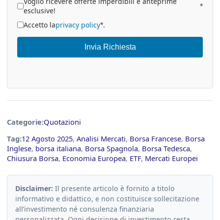
Voglio ricevere offerte imperdibili e anteprime
*
esclusive!
Accetto la
privacy policy
.
*
Invia Richiesta
Categorie:
Quotazioni
Tag:
12 Agosto 2025
,
Analisi Mercati
,
Borsa Francese
,
Borsa
Inglese
,
borsa italiana
,
Borsa Spagnola
,
Borsa Tedesca
,
Chiusura Borsa
,
Economia Europea
,
ETF
,
Mercati Europei
Disclaimer:
Il presente articolo è fornito a titolo
informativo e didattico, e non costituisce sollecitazione
all’investimento né consulenza finanziaria
personalizzata. Ogni decisione di investimento resta