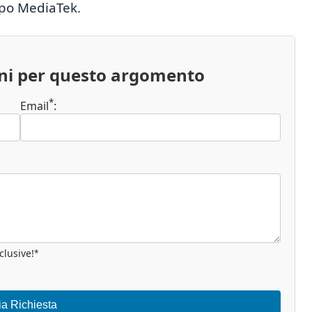
uppo MediaTek.
oni per questo argomento
*
Email
:
clusive!
*
ia Richiesta