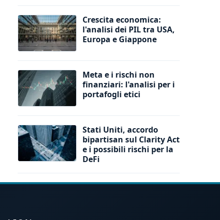
Crescita economica:
l'analisi dei PIL tra USA,
Europa e Giappone
Meta e i rischi non
finanziari: l'analisi per i
portafogli etici
Stati Uniti, accordo
bipartisan sul Clarity Act
e i possibili rischi per la
DeFi