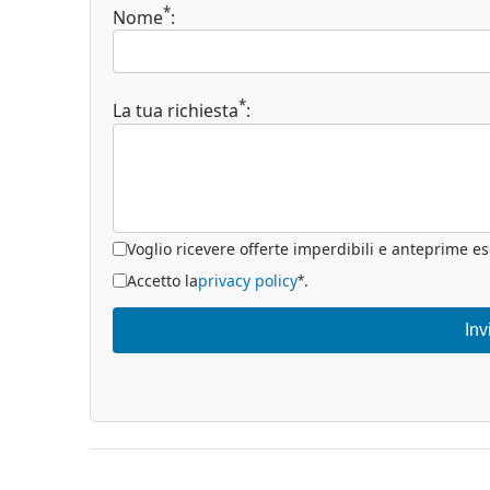
*
Nome
:
*
La tua richiesta
:
Voglio ricevere offerte imperdibili e anteprime es
Accetto la
privacy policy
.
*
Inv