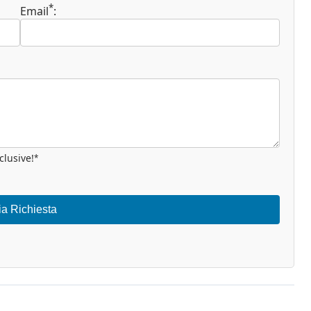
*
Email
:
clusive!
*
ia Richiesta