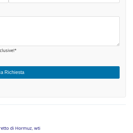
clusive!
*
ia Richiesta
retto di Hormuz
,
wti