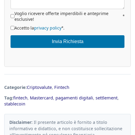
Voglio ricevere offerte imperdibili e anteprime
*
esclusive!
Accetto la
privacy policy
.
*
Invia Richiesta
Categorie:
Criptovalute
,
Fintech
Tag:
fintech
,
Mastercard
,
pagamenti digitali
,
settlement
,
stablecoin
Disclaimer:
Il presente articolo è fornito a titolo
informativo e didattico, e non costituisce sollecitazione
all’investimento né consulenza finanziaria