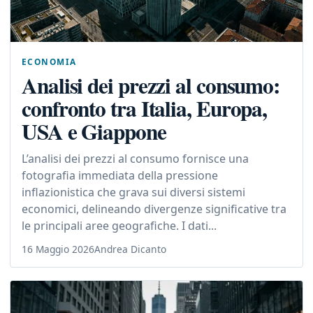
ECONOMIA
Analisi dei prezzi al consumo:
confronto tra Italia, Europa,
USA e Giappone
L’analisi dei prezzi al consumo fornisce una
fotografia immediata della pressione
inflazionistica che grava sui diversi sistemi
economici, delineando divergenze significative tra
le principali aree geografiche. I dati...
16 Maggio 2026
Andrea Dicanto