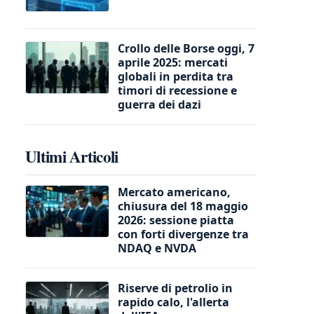
Crollo delle Borse oggi, 7
aprile 2025: mercati
globali in perdita tra
timori di recessione e
guerra dei dazi
Ultimi Articoli
Mercato americano,
chiusura del 18 maggio
2026: sessione piatta
con forti divergenze tra
NDAQ e NVDA
Riserve di petrolio in
rapido calo, l'allerta