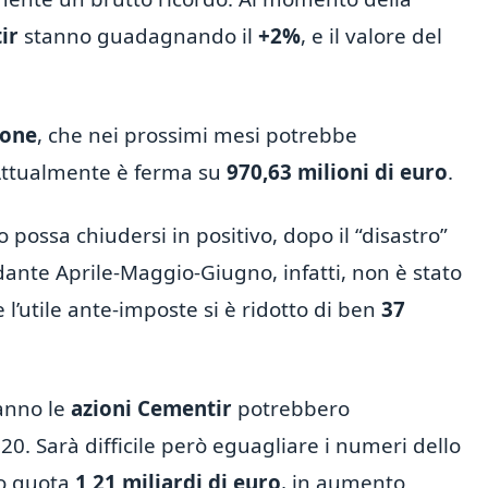
ir
stanno guadagnando il
+2%
, e il valore del
ione
, che nei prossimi mesi potrebbe
Attualmente è ferma su
970,63 milioni di euro
.
 possa chiudersi in positivo, dopo il “disastro”
ante Aprile-Maggio-Giugno, infatti, non è stato
 l’utile ante-imposte si è ridotto di ben
37
 anno le
azioni Cementir
potrebbero
0. Sarà difficile però eguagliare i numeri dello
o quota
1,21 miliardi di euro
, in aumento