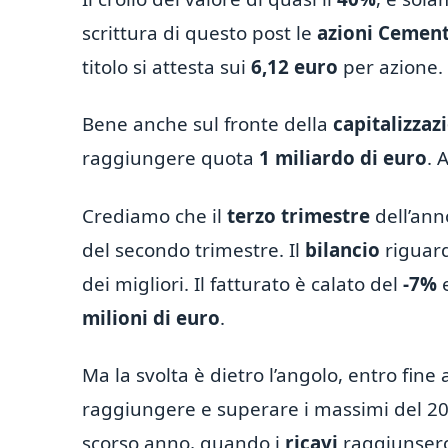
scrittura di questo post le
azioni Cement
titolo si attesta sui
6,12 euro
per azione.
Bene anche sul fronte della
capitalizzaz
raggiungere quota
1 miliardo di euro
. 
Crediamo che il
terzo trimestre
dell’anno
del secondo trimestre. Il
bilancio
riguard
dei migliori. Il fatturato è calato del
-7%
e
milioni di euro
.
Ma la svolta è dietro l’angolo, entro fine
raggiungere e superare i massimi del 202
scorso anno, quando i
ricavi
raggiunser