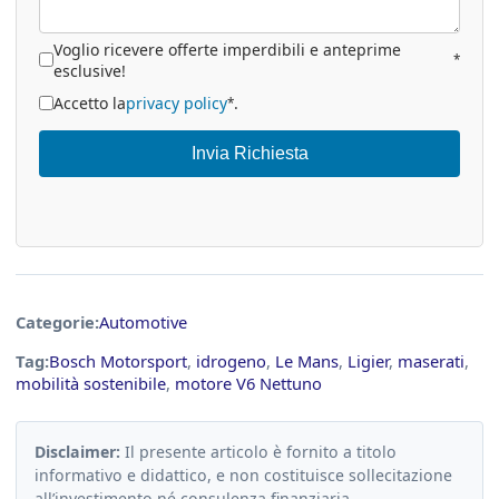
Voglio ricevere offerte imperdibili e anteprime
*
esclusive!
Accetto la
privacy policy
.
*
Invia Richiesta
Categorie:
Automotive
Tag:
Bosch Motorsport
,
idrogeno
,
Le Mans
,
Ligier
,
maserati
,
mobilità sostenibile
,
motore V6 Nettuno
Disclaimer:
Il presente articolo è fornito a titolo
informativo e didattico, e non costituisce sollecitazione
all’investimento né consulenza finanziaria