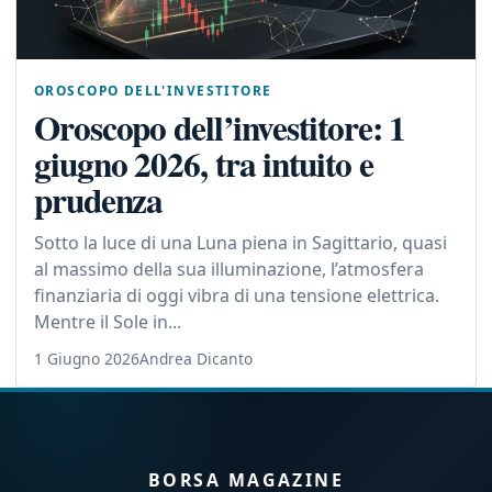
OROSCOPO DELL'INVESTITORE
Oroscopo dell’investitore: 1
giugno 2026, tra intuito e
prudenza
Sotto la luce di una Luna piena in Sagittario, quasi
al massimo della sua illuminazione, l’atmosfera
finanziaria di oggi vibra di una tensione elettrica.
Mentre il Sole in...
1 Giugno 2026
Andrea Dicanto
BORSA MAGAZINE