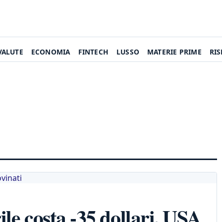
VALUTE
ECONOMIA
FINTECH
LUSSO
MATERIE PRIME
RI
le costa -35 dollari, USA