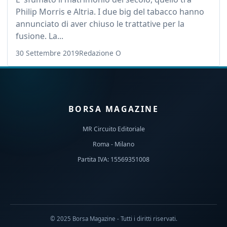
Philip Morris e Altria. I due big del tabacco hanno
annunciato di aver chiuso le trattative per la
fusione. La...
30 Settembre 2019
Redazione O
BORSA MAGAZINE
MR Circuito Editoriale
Roma - Milano
Partita IVA: 15569351008
© 2025 Borsa Magazine - Tutti i diritti riservati.