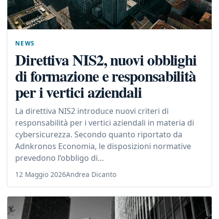
NEWS
Direttiva NIS2, nuovi obblighi
di formazione e responsabilità
per i vertici aziendali
La direttiva NIS2 introduce nuovi criteri di
responsabilità per i vertici aziendali in materia di
cybersicurezza. Secondo quanto riportato da
Adnkronos Economia, le disposizioni normative
prevedono l’obbligo di...
12 Maggio 2026
Andrea Dicanto