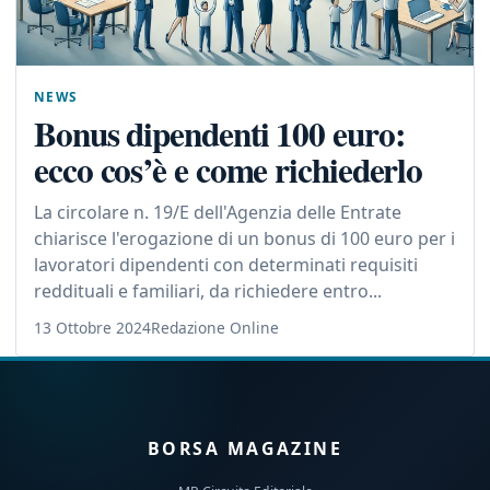
NEWS
Bonus dipendenti 100 euro:
ecco cos’è e come richiederlo
La circolare n. 19/E dell'Agenzia delle Entrate
chiarisce l'erogazione di un bonus di 100 euro per i
lavoratori dipendenti con determinati requisiti
reddituali e familiari, da richiedere entro...
13 Ottobre 2024
Redazione Online
BORSA MAGAZINE