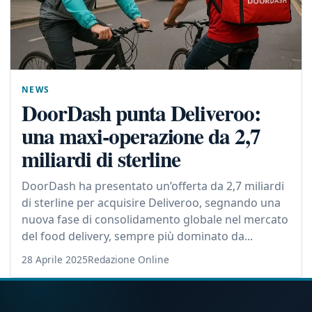
NEWS
DoorDash punta Deliveroo:
una maxi-operazione da 2,7
miliardi di sterline
DoorDash ha presentato un’offerta da 2,7 miliardi
di sterline per acquisire Deliveroo, segnando una
nuova fase di consolidamento globale nel mercato
del food delivery, sempre più dominato da...
28 Aprile 2025
Redazione Online