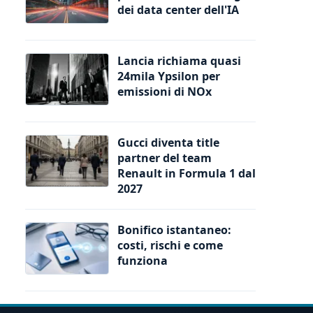
dei data center dell'IA
Lancia richiama quasi
24mila Ypsilon per
emissioni di NOx
Gucci diventa title
partner del team
Renault in Formula 1 dal
2027
Bonifico istantaneo:
costi, rischi e come
funziona