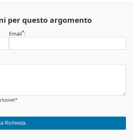
oni per questo argomento
*
Email
:
clusive!
*
ia Richiesta