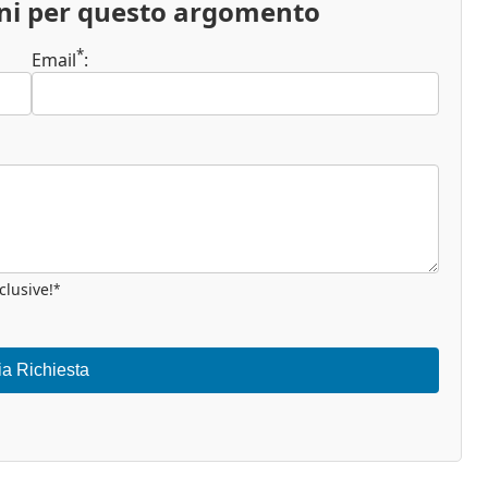
oni per questo argomento
*
Email
:
clusive!
*
ia Richiesta