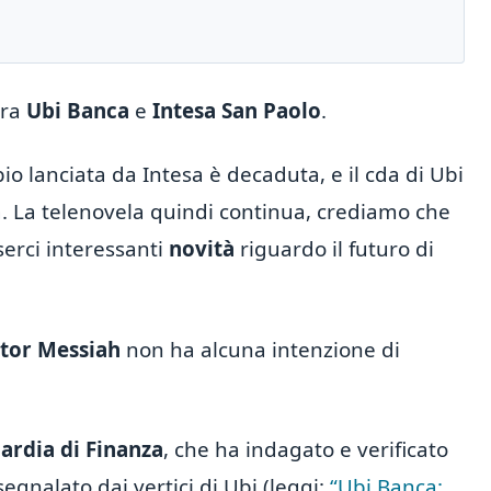
ra
Ubi Banca
e
Intesa San Paolo
.
io lanciata da Intesa è decaduta, e il cda di Ubi
ia. La telenovela quindi continua, crediamo che
erci interessanti
novità
riguardo il futuro di
ctor Messiah
non ha alcuna intenzione di
ardia di Finanza
, che ha indagato e verificato
segnalato dai vertici di Ubi (leggi:
“Ubi Banca: