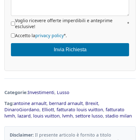
Voglio ricevere offerte imperdibili e anteprime
*
esclusive!
Accetto la
privacy policy
.
*
Invia Richiesta
Categorie:
Investimenti
,
Lusso
Tag:
antoine arnault
,
bernard arnault
,
Brexit
,
DinaroGiordano
,
Elliott
,
fatturato louis vuitton
,
fatturato
lvmh
,
lazard
,
louis vuitton
,
lvmh
,
settore lusso
,
stadio milan
Disclaimer:
Il presente articolo è fornito a titolo