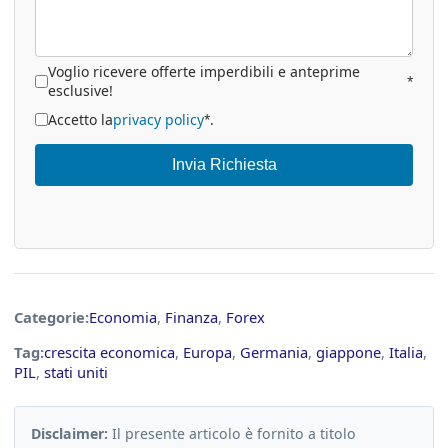
Voglio ricevere offerte imperdibili e anteprime
*
esclusive!
Accetto la
privacy policy
.
*
Invia Richiesta
Categorie:
Economia
,
Finanza
,
Forex
Tag:
crescita economica
,
Europa
,
Germania
,
giappone
,
Italia
,
PIL
,
stati uniti
Disclaimer:
Il presente articolo è fornito a titolo