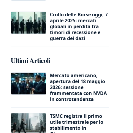
Crollo delle Borse oggi, 7
aprile 2025: mercati
globali in perdita tra
timori di recessione e
guerra dei dazi
Ultimi Articoli
Mercato americano,
apertura del 18 maggio
2026: sessione
frammentata con NVDA
in controtendenza
TSMC registra il primo
utile trimestrale per lo
stabilimento in