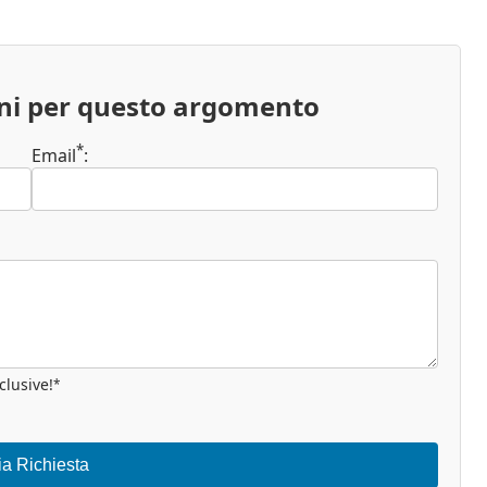
oni per questo argomento
*
Email
:
clusive!
*
ia Richiesta