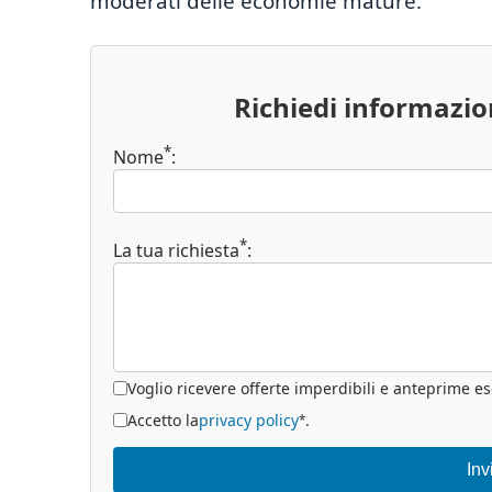
moderati delle economie mature.
Richiedi informazi
*
Nome
:
*
La tua richiesta
:
Voglio ricevere offerte imperdibili e anteprime es
Accetto la
privacy policy
.
*
Inv