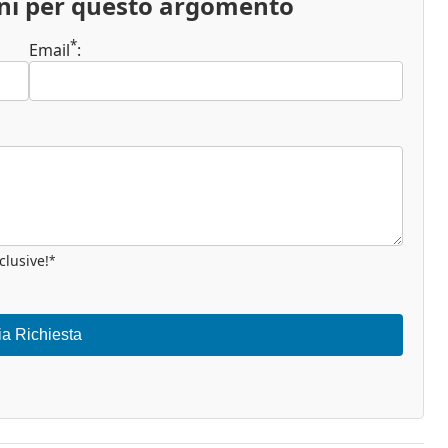
oni per questo argomento
*
Email
:
clusive!
*
ia Richiesta