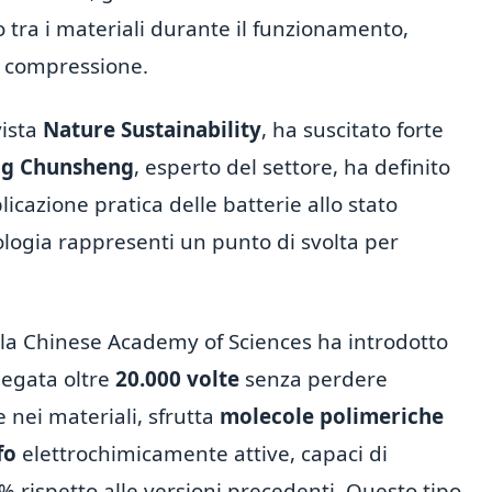
tra i materiali durante il funzionamento,
i compressione.
vista
Nature Sustainability
, ha suscitato forte
g Chunsheng
, esperto del settore, ha definito
licazione pratica delle batterie allo stato
logia rappresenti un punto di svolta per
lla Chinese Academy of Sciences ha introdotto
iegata oltre
20.000 volte
senza perdere
e nei materiali, sfrutta
molecole polimeriche
fo
elettrochimicamente attive, capaci di
% rispetto alle versioni precedenti. Questo tipo