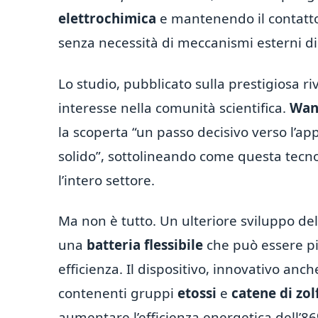
elettrochimica
e mantenendo il contatto 
senza necessità di meccanismi esterni d
Lo studio, pubblicato sulla prestigiosa ri
interesse nella comunità scientifica.
Wan
la scoperta “un passo decisivo verso l’app
solido”, sottolineando come questa tecno
l’intero settore.
Ma non è tutto. Un ulteriore sviluppo de
una
batteria flessibile
che può essere p
efficienza. Il dispositivo, innovativo anch
contenenti gruppi
etossi
e
catene di zol
aumentare l’efficienza energetica dell’86