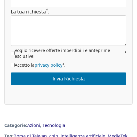
*
La tua richiesta
:
Voglio ricevere offerte imperdibili e anteprime
*
esclusive!
Accetto la
privacy policy
.
*
Invia Richiesta
Categorie:
Azioni
,
Tecnologia
Tag:
Borsa di Taiwan
,
chip
,
intelligenza artificiale
,
MediaTek
,