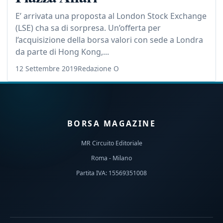
E’ arrivata una proposta al London Stock Exchange
(LSE) cha sa di sorpresa. Un’offerta per
l’acquisizione della borsa valori con sede a Londra
da parte di Hong Kong,...
12 Settembre 2019
Redazione O
BORSA MAGAZINE
MR Circuito Editoriale
Roma - Milano
Partita IVA: 15569351008