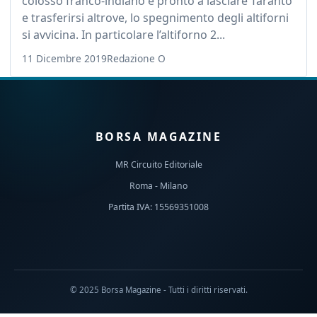
colosso franco-indiano è pronto a lasciare Taranto
e trasferirsi altrove, lo spegnimento degli altiforni
si avvicina. In particolare l’altiforno 2...
11 Dicembre 2019
Redazione O
BORSA MAGAZINE
MR Circuito Editoriale
Roma - Milano
Partita IVA: 15569351008
© 2025 Borsa Magazine - Tutti i diritti riservati.