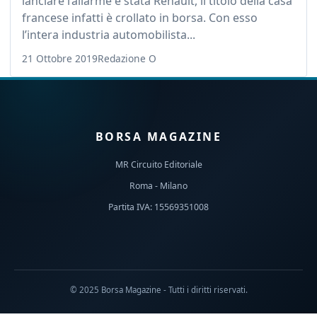
lanciare l’allarme è stata Renault, il titolo della casa
francese infatti è crollato in borsa. Con esso
l’intera industria automobilista...
21 Ottobre 2019
Redazione O
BORSA MAGAZINE
MR Circuito Editoriale
Roma - Milano
Partita IVA: 15569351008
© 2025 Borsa Magazine - Tutti i diritti riservati.