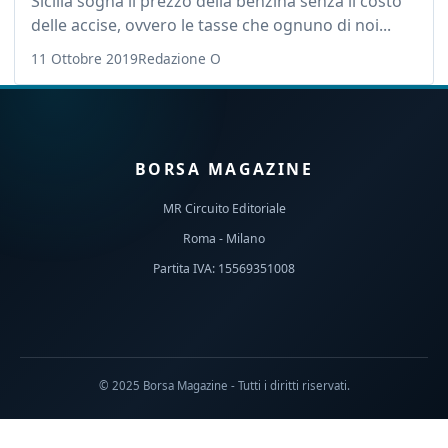
Sicilia sogna il prezzo della benzina senza il costo
delle accise, ovvero le tasse che ognuno di noi...
11 Ottobre 2019
Redazione O
BORSA MAGAZINE
MR Circuito Editoriale
Roma - Milano
Partita IVA: 15569351008
© 2025 Borsa Magazine - Tutti i diritti riservati.